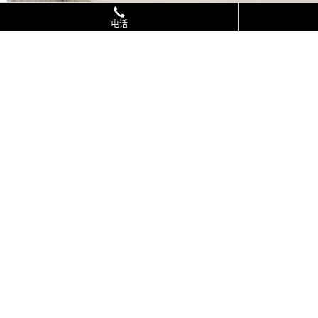
电话
软乎乎的家