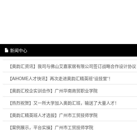
新闻中心
【奥韵汇资讯】我司与佛山艾嘉家居有限公司签订战略合作设计协议
【AiHOME人才快讯】再次走进奥韵汇精英班“设技堂”！
【奥韵汇校企实训合作】广州华南商贸职业学院
【热烈祝贺】又一所大学加入奥韵汇班，输送了大量人才！
【奥韵汇精英班人才选拔】广州市工贸技师学院
【案例展示，平台实操】广州市工贸技师学院