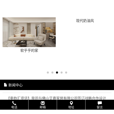
现代奶油风
软乎乎的家
新闻中心
【奥韵汇资讯】我司与佛山艾嘉家居有限公司签订战略合作设计
协议
电话
邮箱
地址
留言
【AiHOME人才快讯】再次走进奥韵汇精英班“设技堂”！